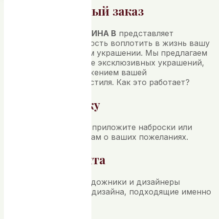
Индивидуальный заказ
Ювелирная студия
ЯНИНА В
представляет
уникальную возможность воплотить в жизнь вашу
мечту о персональном украшении. Мы предлагаем
вам заказать создание эксклюзивных украшений,
которые станут отражением вашей
индивидуальности и стиля. Как это работает?
Оставьте заявку
Опишите вашу идею, приложите наброски или
эскизы, расскажите нам о ваших пожеланиях.
Подбор варианта
Наши талантливые художники и дизайнеры
предложат варианты дизайна, подходящие именно
вам.