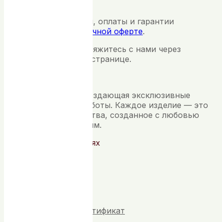
специально для вас.
Условия изготовления, оплаты и гарантии
соответствуют
публичной оферте
.
Оставить заявку
— свяжитесь с нами через
контакты на главной странице.
ЯНИНА В
Ювелирная студия, создающая эксклюзивные
украшения ручной работы. Каждое изделие — это
произведение искусства, созданное с любовью
и вниманием к деталям.
Мы в социальных сетях
Быстрые ссылки
Коллекции
Подарочный сертификат
О студии