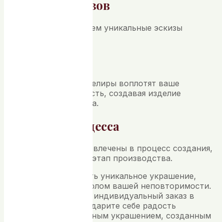
Создание эскизов
Вместе мы разработаем уникальные эскизы
будущего украшения.
Производство
Опытные мастера-ювелиры воплотят ваше
украшение в реальность, создавая изделие
высочайшего качества.
Контроль процесса
Вы будете активно вовлечены в процесс создания,
контролируя каждый этап производства.
Пришло время создать уникальное украшение,
которое станет символом вашей неповторимости.
Оставляйте заявку на индивидуальный заказ в
студии
ЯНИНА В
и подарите себе радость
обладания эксклюзивным украшением, созданным